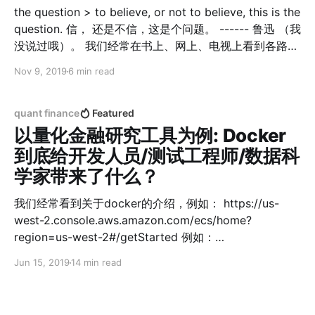
那么收益曲线也会跑赢大盘； 买入/持有近段时间跑输大
the question > to believe, or not to believe, this is the
盘指数的股票，那么收益曲线也会跑输大盘指数<- 天呐，
question. 信， 还是不信，这是个问题。 ------ 鲁迅 （我
这不是21世纪最废的废话了吗？？！！ 没错，这篇文章就
没说过哦）。 我们经常在书上、网上、电视上看到各路股
是研究这个问题的： 假如我们要求即将买入（无论是基于
评大师分享着各类战法，例如跳空缺口大家都听说过吧！
Nov 9, 2019
6 min read
什么原因买入）的股票在近期是跑赢大盘的，并且在股票
> 跳空缺口是指股价开盘价高于昨天的最高价或低于昨天
不再跑赢大盘指数了的时候卖出（即便后面还有上涨空
的最低价，使K线图出现空档的现象。 普通缺口：特点就
间，但只要它跑输大盘就要卖出了，避免它拖累收益曲线
是很快被回补，价格在几天之内就会回补 突破缺口：当价
quant finance
Featured
跑输大盘指数） 会是一副什么样的情景呢？ 下面开始做
格和成交量伴随跳空（向上或者向下）跳出震荡区，则预
以量化金融研究工具为例: Docker
示着新趋势的形成 衰竭缺口：缺口没有很快回补，走势也
到底给开发人员/测试工程师/数据科
反复无常，最终慢慢的回补缺口，预示着市场走势将可能
学家带来了什么？
剧烈的反转 信还是不信，这本身就已经是个问题了。 再
说，即便是信，比如： 如果上周有一个向上跳空6%的缺
我们经常看到关于docker的介绍，例如： https://us-
口，它是否有支撑力度呢？ 如果缺口出现在两个月前呢，
west-2.console.aws.amazon.com/ecs/home?
还有支撑力度吗？ 如果缺口出现在12个月前呢？ 或者这
region=us-west-2#/getStarted 例如：
个缺口只是跳空了1%呢，
https://www.aliyun.com/product/eci
Jun 15, 2019
14 min read
https://www.aliyun.com/product/containerservice# 听
起来都很牛B! 但是在日常工作中docker给我们带了来什么
呢？ 假如使用docker之前每天的工作是996.icu, 使用