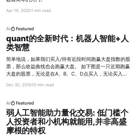
Apr 19, 2020
1 min read
Ai
Featured
quant的全新时代：机器人智能+人
类智慧
简单地说，如果我们买入/持有近段时间跑赢大盘指数的股
票，那么收益曲线也会跑赢大盘。 如下图是一只近期跑赢
大盘的股票，无论是在A、B、C、D点买入，无论买入点
是基于基本面、技术面、消息面、X面，无论是根据股评
Dec 30, 2019
10 min read
大师们口中的金叉、死叉、OOXX、X叉，无论是打算做长
线、短线、X线，在个股跑赢大盘期间，收益曲线都是跑
赢大盘指数的🙂。 相反，如果我们买入/持有近段时间跑
Ai
Featured
输大盘指数的股票。。。基本面、技术面、消息面、X
弱人工智能助力量化交易: 低门槛个
面。。。金叉、死叉、OOXX、X叉。。。长线、短线、X
人投资者和小机构就能用,并非高盛
线，在个股跑输大盘期间，收益曲线都是跑输大盘指数的
摩根的特权
🙂。 总的来说 买入/持有近段时间跑赢大盘指数的股票，