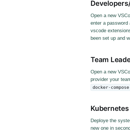
Developers
Open a new VSCode
enter a password 
vscode extension
been set up and we
Team Leade
Open a new VSCode
provider your te
docker-compose
Kubernetes
Deploye the syst
new one in secon