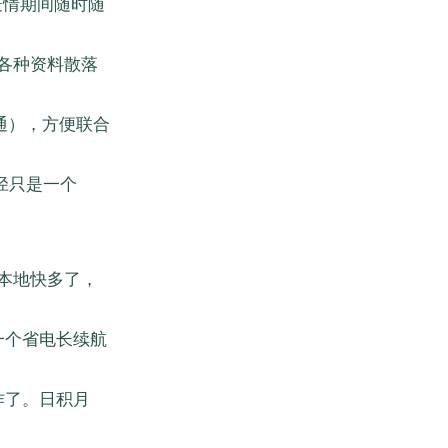
疫情期间随时随
各种资料散落
不相通），方便联合
路径只是一个
比在本地快多了，
一个省电长续航
作了。日积月