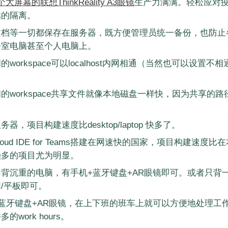
大屏幕的联想ThinkReality A3眼镜
生产力满满。轻松应对
临的隔离。
文档等一切都保存在服务器，既方便管理员统一备份，也防止
公室电脑甚至个人电脑上。
workspace可以localhost内网相通（当然也可以设置
的workspace共享文件就像本地磁盘一样快，因为共享的
器，项目构建速度比desktop/laptop 快多了。
 Cloud IDE for Teams搭建在网速快的国家，项目构建速度
赖多的项目尤为明显。
背沉重的电脑，有手机+蓝牙键盘+AR眼镜即可。或者只背
/平板即可。
蓝牙键盘+AR眼镜，在上下班的班车上就可以方便地处理工
work hours。