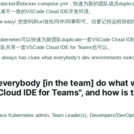
cker和docker-compose.yml，快速为新的团队成员dupli
不一致的VSCode Cloud IDE开发环境。
e easy! 把密码和url发给同伴/同事即可。但要记得远程协
rnetes可以快速为新团队duplicate一套VSCode Cloud IDE 
享一套VSCode Cloud IDE for Teams也可以。
 always has clues what everybody's dev environments looks
everybody [in the team] do what 
loud IDE for Teams", and how is t
have Kubernetes admin, Team Leader(s), Developers/DevOps