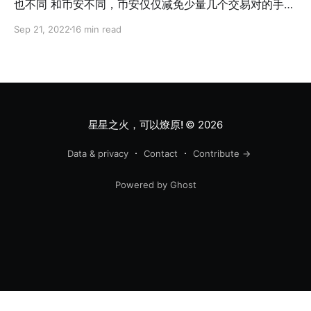
也不同 和币安不同，币安仅仅减免少量几个交易对的手续
费。 DYDX则根据用户的交易额的不同，手续费可能是
Sep 21, 2022
16 min read
0% ~ 0.1% 不等。 * 月交易量小于10w U 或者 大于
5000w U的用户是免手续费的； * 介于10w ~ 5000w 的
用户是手续费的主要贡献者。 真的有点类似我们社会的中
产阶级，穷人阶级太穷了无法收割，富豪阶级富可敌国，
收割不了。 那么0手续费交易(对)值得薅吗？ 我们做一下
实验。 手续费差之毫厘，收益失之千里 下面是同一个由
星星之火，可以燎原!
© 2026
AI驱动的策略。 按万分之0.5 （0.005%） 手续费计算，
也就是几乎忽略手续费，2022年初至八月底 获得了
Data & privacy
Contact
Contribute →
679.48倍收益 （是679.48倍，不是679.48%，没
Powered by Ghost
错！）。 下图按万二五（