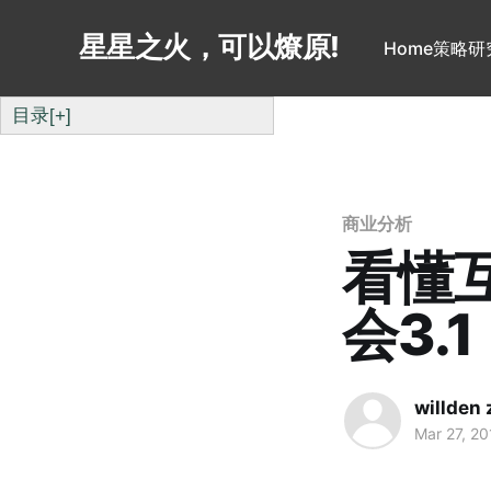
星星之火，可以燎原!
Home
策略研
目录
[+]
商业分析
看懂
会3.
willden
Mar 27, 20