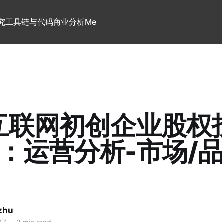
究
工具链与代码
商业分析
Me
互联网初创企业股权
3：运营分析-市场/
 zhu
17
•
3 min read