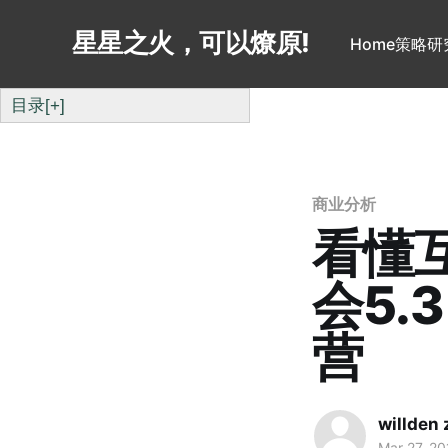
星星之火，可以燎原!
Home
策略研
目录
[+]
商业分析
看懂
会5.
营
willden
Mar 27, 20